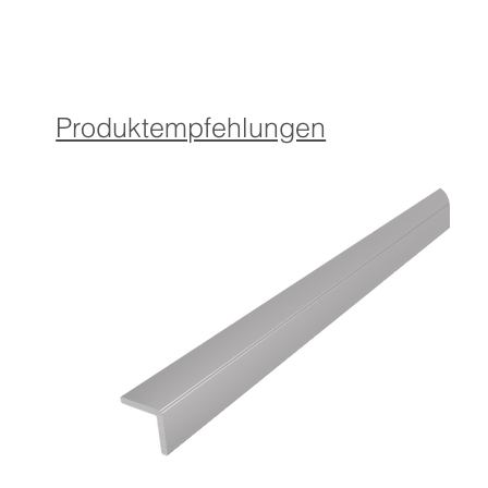
Enthält Torx-Senkkopfschrauben und passende Dübel in
abgestimmter Farbe für eine optimale Befestigung.
Ausführung
selbstklebend:
Das Profil ist mit einem hochwertigen, selbstklebenden
Produktempfehlungen
Kleber
ausgestattet, der eine starke und dauerhafte Befestigung
gewährleistet.