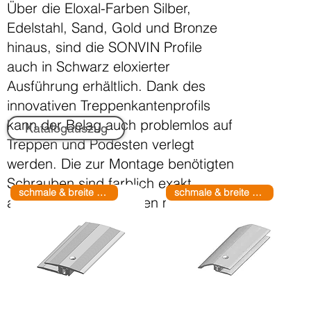
Über die Eloxal-Farben Silber,
Edelstahl, Sand, Gold und Bronze
hinaus, sind die SONVIN Profile
auch in Schwarz eloxierter
Ausführung erhältlich. Dank des
innovativen Treppenkantenprofils
kann der Belag auch problemlos auf
Katalogauszug
Treppen und Podesten verlegt
werden. Die zur Montage benötigten
Schrauben sind farblich exakt
schmale & breite Basis
schmale & breite Basis
abgestimmt und werden mitgeliefert.