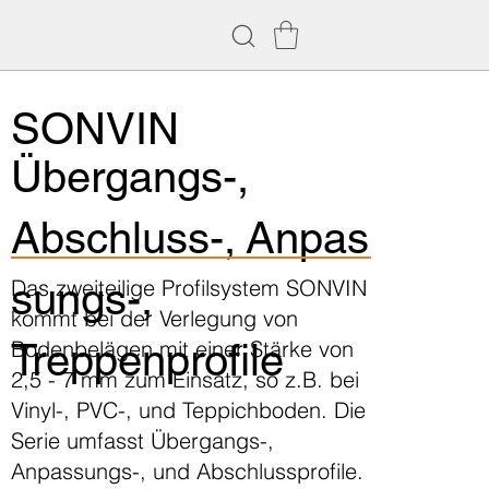
SONVIN
Übergangs-,
Abschluss-, Anpas
sungs-,
Das zweiteilige Profilsystem SONVIN
kommt bei der Verlegung von
Treppenprofile
Bodenbelägen mit einer Stärke von
2,5 - 7 mm zum Einsatz, so z.B. bei
Vinyl-, PVC-, und Teppichboden. Die
Serie umfasst Übergangs-,
Anpassungs-, und Abschlussprofile.