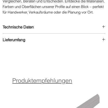
Vergleichen, Beraten und Entscheiden. Entdecke die Materialien,
Farben und Oberflächen unserer Profile auf einen Blick – perfekt
für Handwerker, Verkaufsräume oder die Planung vor Ort.
Technische Daten
Höhe: 50 cm
Lieferumfang
Breite: 60 cm
Tiefe: 14 cm
Profilmuster in 4,5cm Länge
Musterplatte Profilsysteme
Gewicht: 7,5 kg
Farblineale für Dekore, Eloxal- und Pulverbeschichtungen
Musterlineale für PVC-Einlagen und Designband
Sondro Katalog, Zollstock & Kugelschreiber
Produktempfehlungen