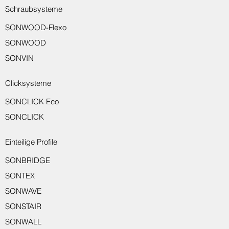
Schraubsysteme
SONWOOD-Flexo
Sondro Wand-Abschlussprofil 8550
Sondro Wand-Abschlussprofil 8551
Sondro Wandschutzprofil 8917
Sondro Wandschutzprofil 8916
Sondro Übergangsprofil 8150
Sondro Übergangsprofil 8221
Sondro Übergangsprofil 8231
Sondro Abschlussprofil 8233
Sondro Sockelleiste 8014
Sondro Winkelprofil 8710
Sondro Montagekleber
SONWOOD
SONVIN
Clicksysteme
SONCLICK Eco
SONCLICK
Einteilige Profile
SONBRIDGE
SONTEX
SONWAVE
SONSTAIR
SONWALL