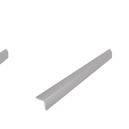
Enthält Torx-Senkkopfschraub
abgestimmter Farbe für eine op
Ausführung
selbstklebend:
Das Profil ist mit einem hochw
ausgestattet, der eine starke 
gewährleistet.