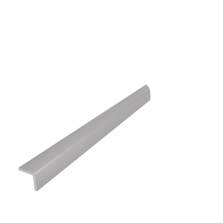
en und passende Dübel in
timale Befestigung.
ertigen, selbstklebenden Kleber
und dauerhafte Befestigung