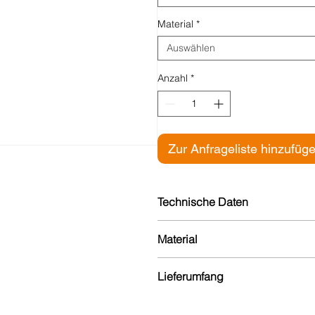
Material
*
Auswählen
Anzahl
*
Zur Anfrageliste hinzufüg
Technische Daten
Breite: 25 mm
Material
Für Bodenbeläge: 3 mm
Hergestellt aus bis zu 80 % re
Lieferumfang
und umweltschonend.
Ausführung
gebohrt: