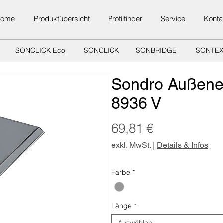
Home
Produktübersicht
Profilfinder
Service
Konta
SONCLICK Eco
SONCLICK
SONBRIDGE
SONTE
Sondro Außene
8936 V
Preis
69,81 €
exkl. MwSt.
|
Details & Infos
Farbe
*
Länge
*
Auswählen