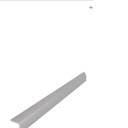
langlebigem Edelstahl mit bis zu
buste und nachhaltige Wahl für
gsmaterial geliefert.