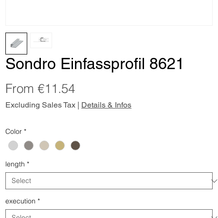
Sondro Einfassprofil 8621
Sale
From
€11.54
Price
Excluding Sales Tax
|
Details & Infos
Color
*
length
*
execution
*